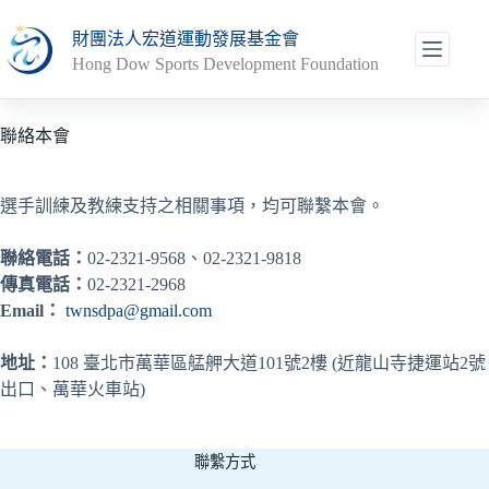
跳
財團法人宏道運動發展基金會
至
Hong Dow Sports Development Foundation
主
要
內
聯絡本會
容
選手訓練及教練支持之相關事項，均可聯繫本會。
聯絡電話：
02-2321-9568、02-2321-9818
傳真電話：
02-2321-2968
Email：
twnsdpa@gmail.com
地址：
108 臺北市萬華區艋舺大道101號2樓 (近龍山寺捷運站2號
出口、萬華火車站)
聯繫方式