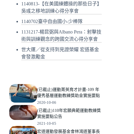
1140813-【在美國練體操的那些日子】
吳彧之移地訓練心得分享會
1140702臺中自由國小-少棒隊
1131217-楊昆弼與Albano Pera：射擊技
術與訓練觀念的跨國交流心得分享會
世大運／從支持到見證榮耀 宏道基金
會發激勵金
(已截止)運動菁英育才計畫-109 年
優秀基層運動教練獎助金實施要點
2020-10-06
(已截止)110年宏願典範運動教練獎
實施要點公告
2021-10-05
宏道運動發展基金會林鴻道董事長