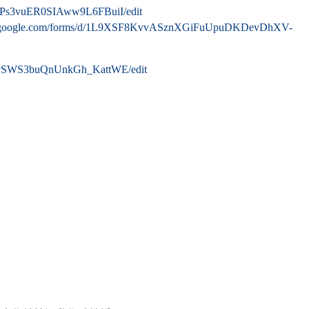
1JPs3vuER0SIAww9L6FBuiI/edit
cs.google.com/forms/d/1L9XSF8KvvASznXGiFuUpuDKDevDhXV-
olvSWS3buQnUnkGh_KattWE/edit