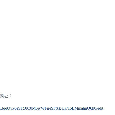
名網址：
ms/d/13qqOyx0eST58C0M5iyWFireSFXk-Lj71oLMmahnO6h0/edit