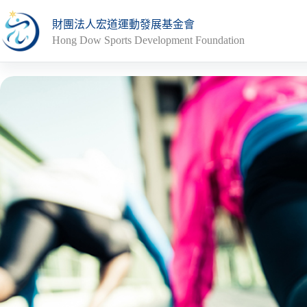
跳
財團法人宏道運動發展基金會
至
Hong Dow Sports Development Foundation
主
要
內
容