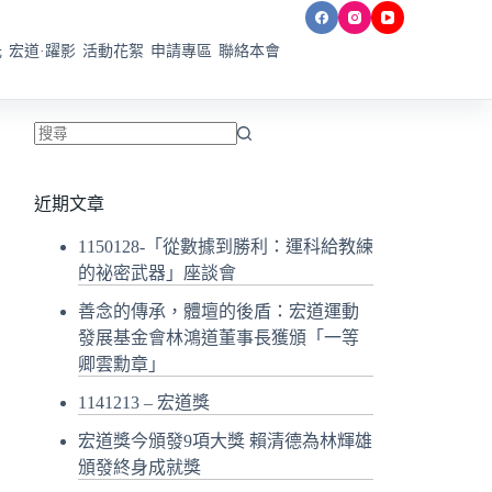
光
宏道·躍影
活動花絮
申請專區
聯絡本會
找
不
近期文章
到
符
1150128-「從數據到勝利：運科給教練
合
的祕密武器」座談會
條
善念的傳承，體壇的後盾：宏道運動
件
發展基金會林鴻道董事長獲頒「一等
的
卿雲勳章」
結
果
1141213 – 宏道獎
宏道獎今頒發9項大獎 賴清德為林輝雄
頒發終身成就獎