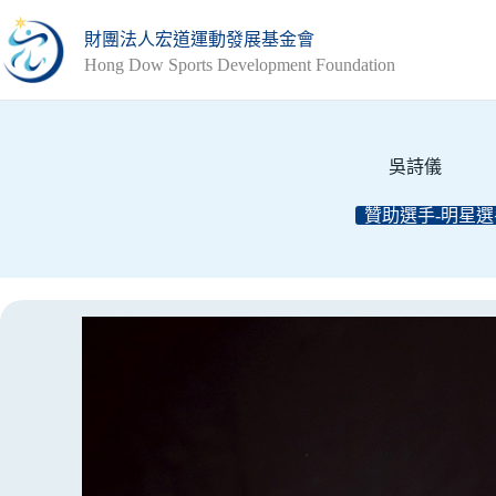
跳
財團法人宏道運動發展基金會
至
Hong Dow Sports Development Foundation
主
要
內
容
吳詩儀
贊助選手-明星選