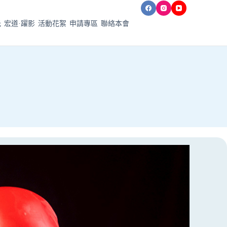
光
宏道·躍影
活動花絮
申請專區
聯絡本會