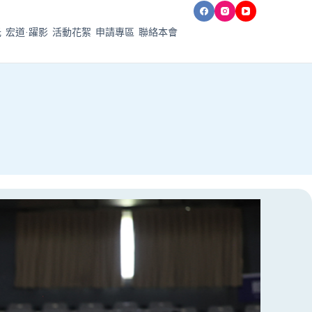
光
宏道·躍影
活動花絮
申請專區
聯絡本會