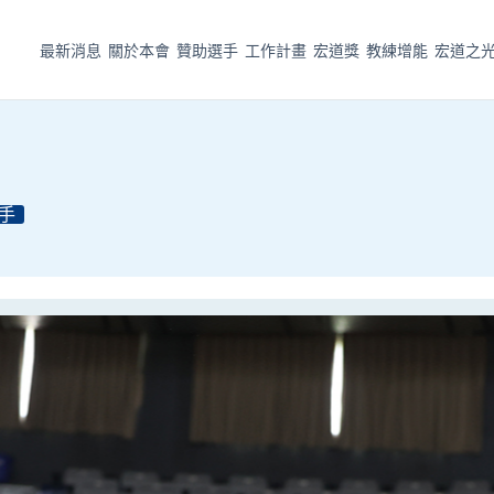
最新消息
關於本會
贊助選手
工作計畫
宏道獎
教練增能
宏道之
手