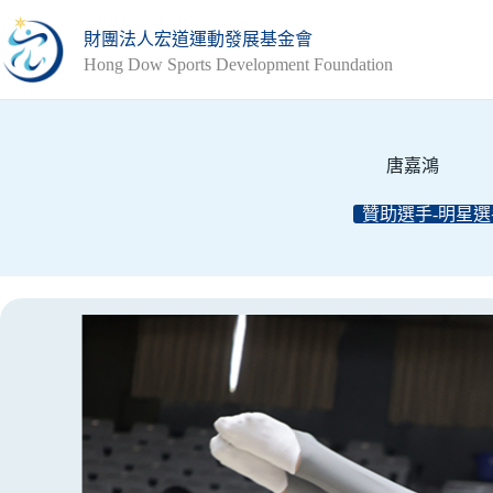
跳
財團法人宏道運動發展基金會
至
Hong Dow Sports Development Foundation
主
要
內
容
唐嘉鴻
贊助選手-明星選