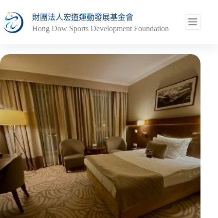
跳
財團法人宏道運動發展基金會
至
Hong Dow Sports Development Foundation
主
要
內
容