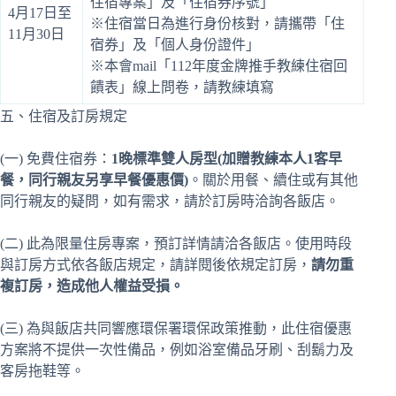
住宿專案」及「住宿券序號」
4月17日至
※住宿當日為進行身份核對，請攜帶「住
11月30日
宿券」及「個人身份證件」
※本會mail「112年度金牌推手教練住宿回
饋表」線上問卷，請教練填寫
五、住宿及訂房規定
(一) 免費住宿券：
1晚標準雙人房型(加贈教練本人1客早
餐，同行親友另享早餐優惠價)
。關於用餐、續住或有其他
同行親友的疑問，如有需求，請於訂房時洽詢各飯店。
(二) 此為限量住房專案，預訂詳情請洽各飯店。使用時段
與訂房方式依各飯店規定，請詳閱後依規定訂房，
請勿重
複訂房，造成他人權益受損。
(三) 為與飯店共同響應環保署環保政策推動，此住宿優惠
方案將不提供一次性備品，例如浴室備品牙刷、刮鬍力及
客房拖鞋等。